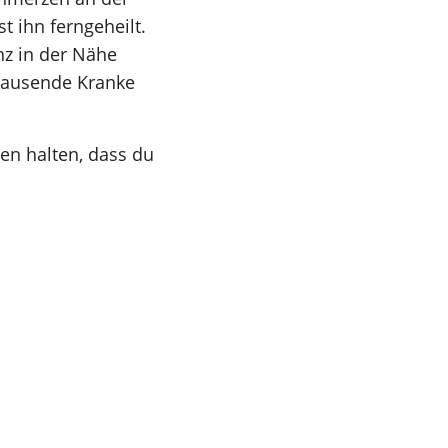
t ihn ferngeheilt.
nz in der Nähe
 tausende Kranke
men halten, dass du