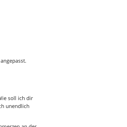
 angepasst.
e soll ich dir
ich unendlich
Schmerzen an der