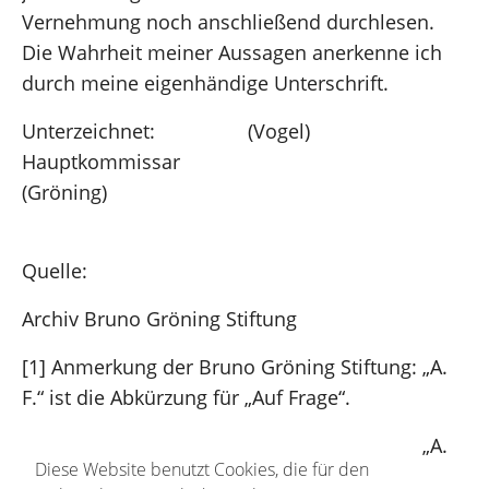
Vernehmung noch anschließend durchlesen.
Die Wahrheit meiner Aussagen anerkenne ich
durch meine eigenhändige Unterschrift.
Unterzeichnet: (Vogel)
Hauptkommissar
(Gröning)
Quelle:
Archiv Bruno Gröning Stiftung
[1] Anmerkung der Bruno Gröning Stiftung: „A.
F.“ ist die Abkürzung für „Auf Frage“.
[2] Anmerkung der Bruno Gröning Stiftung: „A.
Diese Website benutzt Cookies, die für den
V.“ ist die Abkürzung für „Auf Vorhalt“.