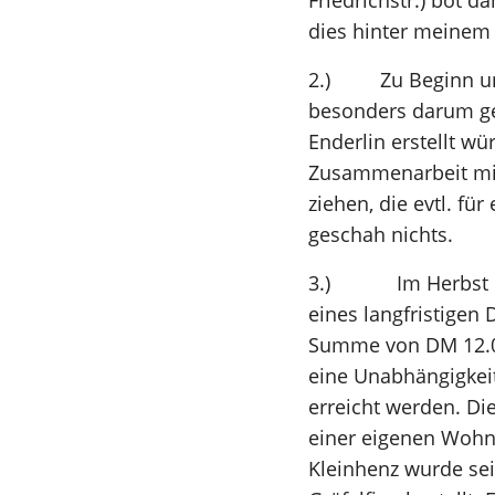
Friedrichstr.) bot 
dies hinter meinem
2.) Zu Beginn und 
besonders darum geb
Enderlin erstellt wü
Zusammenarbeit mit
ziehen, die evtl. fü
geschah nichts.
3.) Im Herbst 195
eines langfristigen
Summe von DM 12.00
eine Unabhängigkei
erreicht werden. D
einer eigenen Wohnu
Kleinhenz wurde se