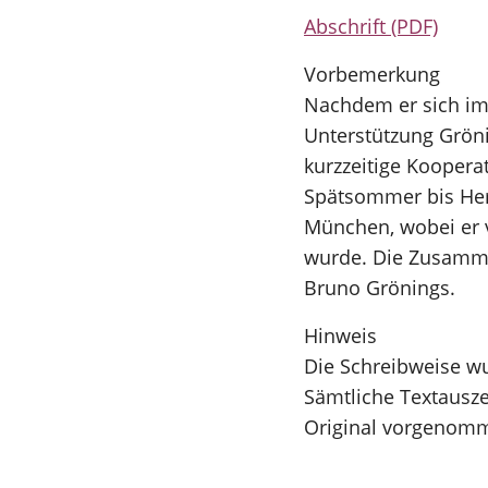
Abschrift (PDF)
Vorbemerkung
Nachdem er sich im
Unterstützung Gröni
kurzzeitige Koopera
Spätsommer bis Herbs
München, wobei er v
wurde. Die Zusamme
Bruno Grönings.
Hinweis
Die Schreibweise wu
Sämtliche Textausz
Original vorgenom