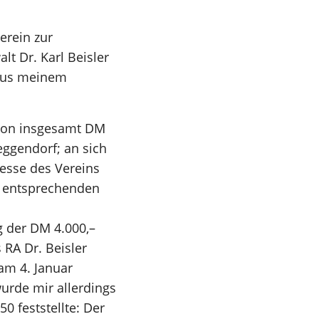
rein zur
t Dr. Karl Beisler
 aus meinem
 von insgesamt DM
eggendorf; an sich
resse des Vereins
ur entsprechenden
g der DM 4.000,–
 RA Dr. Beisler
 am 4. Januar
urde mir allerdings
0 feststellte: Der