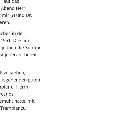
l“ auf das
m Abend Herr
mir (?) und Dr.
eren.
ches in der
 1951. Dies im
ar jedoch die Summe
 jederzeit bereit,
ß zu stehen,
 ausgehenden guten
pler u. Herrn
estlos
bemüht hatte, mit
 Trampler zu