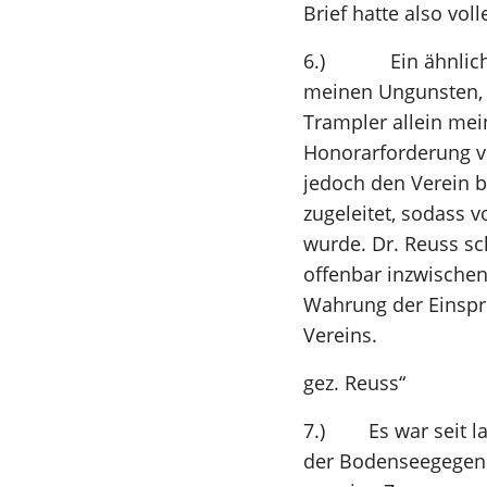
Brief hatte also vo
6.) Ein ähnlicher 
meinen Ungunsten, e
Trampler allein me
Honorarforderung v
jedoch den Verein b
zugeleitet, sodass 
wurde. Dr. Reuss sc
offenbar inzwische
Wahrung der Einspru
Vereins.
gez. Reuss“
7.) Es war seit l
der Bodenseegegend 