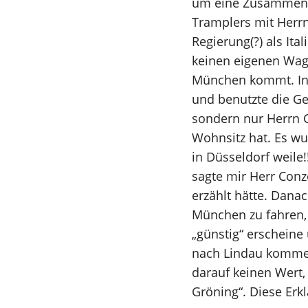
um eine Zusammenku
Tramplers mit Herrn 
Regierung(?) als Ita
keinen eigenen Wage
München kommt. In 
und benutzte die Gel
sondern nur Herrn C
Wohnsitz hat. Es wu
in Düsseldorf weile
sagte mir Herr Conz
erzählt hätte. Dana
München zu fahren, 
„günstig“ erscheine
nach Lindau kommen 
darauf keinen Wert,
Gröning“. Diese Erk