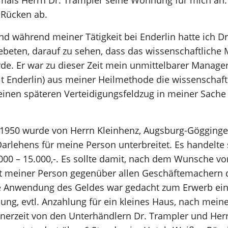
damals Herrn Dr. Trampler seine Wohnung für mich an.
 Rücken ab.
während meiner Tätigkeit bei Enderlin hatte ich Dr
eten, darauf zu sehen, dass das wissenschaftliche 
rde. Er war zu dieser Zeit mein unmittelbarer Manager 
 Enderlin) aus meiner Heilmethode die wissenschaft
r einen späteren Verteidigungsfeldzug in meiner Sache 
0 wurde von Herrn Kleinhenz, Augsburg-Göggingen
 Darlehens für meine Person unterbreitet. Es handelte
0 – 15.000,-. Es sollte damit, nach dem Wunsche von
t meiner Person gegenüber allen Geschäftemachern d
ie Anwendung des Geldes war gedacht zum Erwerb e
ng, evtl. Anzahlung für ein kleines Haus, nach mei
inerzeit von den Unterhändlern Dr. Trampler und He