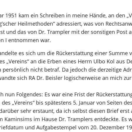
951 kam ein Schreiben in meine Hände, an den „Ve
’scher Heilmethoden“ adressiert, was von Rechtsanwal
st und das von Dr. Trampler mit der sonstigen Post
en I entnommen war.
andelte es sich um die Rückerstattung einer Summe
des „Vereins“ an die Erben eines Herrn Ulbo Kol aus D
 persönlich nicht betraf. Da jedoch die derzeitige Ad
wandte sich RA Dr. Beisler logischerweise an mich z
ch nun Folgendes: Es war eine Frist der Rückerstattun
des „Vereins“ bis spätestens 5. Januar von Seiten des
 darüber sehr erstaunt, da ich selbst diesen Brief erst
m Kaminsims im Hause Dr. Tramplers entdeckte. Es w
h Briefdatum und Aufgabestempel vom 20. Dezember 195