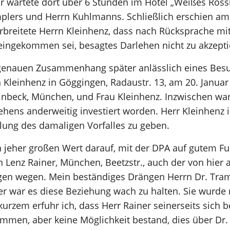
 Er wartete dort über 6 Stunden im Hotel „Weißes Röss
mplers und Herrn Kuhlmanns. Schließlich erschien a
reitete Herrn Kleinhenz, dass nach Rücksprache mit 
ingekommen sei, besagtes Darlehen nicht zu akzepti
n genauen Zusammenhang später anlässlich eines Besu
leinhenz in Göggingen, Radaustr. 13, am 20. Januar
Einbeck, München, und Frau Kleinhenz. Inzwischen w
ens anderweitig investiert worden. Herr Kleinhenz ist
lung des damaligen Vorfalles zu geben.
jeher großen Wert darauf, mit der DPA auf gutem Fu
 Lenz Rainer, München, Beetzstr., auch der von hier
en wegen. Mein beständiges Drängen Herrn Dr. Tram
 war es diese Beziehung wach zu halten. Sie wurde r
kurzem erfuhr ich, dass Herr Rainer seinerseits sich 
ommen, aber keine Möglichkeit bestand, dies über Dr.