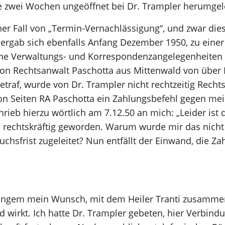
lle zwei Wochen ungeöffnet bei Dr. Trampler herumge
Fall von „Termin-Vernachlässigung“, und zwar dies
rgab sich ebenfalls Anfang Dezember 1950, zu einer Z
ine Verwaltungs- und Korrespondenzangelegenheiten b
on Rechtsanwalt Paschotta aus Mittenwald von über 
etraf, wurde von Dr. Trampler nicht rechtzeitig Recht
von Seiten RA Paschotta ein Zahlungsbefehl gegen me
hrieb hierzu wörtlich am 7.12.50 an mich: „Leider ist
n rechtskräftig geworden. Warum wurde mir das nicht
chsfrist zugeleitet? Nun entfällt der Einwand, die Za
angem mein Wunsch, mit dem Heiler Tranti zusamme
wirkt. Ich hatte Dr. Trampler gebeten, hier Verbin