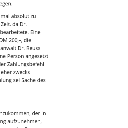
legen.
mal absolut zu
eit, da Dr.
earbeitete. Eine
DM 200,–, die
sanwalt Dr. Reuss
ine Person angesetzt
 der Zahlungsbefehl
 eher zwecks
hlung sei Sache des
nzukommen, der in
dung aufzunehmen,