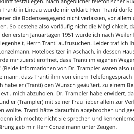
nft festzulegen. Nach angeblicher telefonischer Rü
Tranti in Lindau wurde mir erklärt: Herr Tranti dürfe
liener die Bodenseegegend nicht verlassen, vor allem 
n. So bestehe also vorläufig nicht die Möglichkeit, d
den ersten Januartagen 1951 wurde ich nach Weiler b
egenheit, Herrn Tranti aufzusuchen. Leider traf ich ih
onzelmann, Hotelbesitzer in Äschach, in dessen Haus
rde mir zuerst eröffnet, dass Tranti im eigenen Wag
!! (Beide Informationen von Dr. Trampler waren also 
elmann, dass Tranti ihm von einem Telefongespräch 
ch habe er (Tranti) den Wunsch geäußert, zu einem B
evtl. mich abzuholen. Dr. Trampler habe erwidert, da
 und er (Trampler) mit seiner Frau lieber allein zur 
wollte. Tranti hätte daraufhin abgebrochen und gesa
 denn ich möchte nicht Sie sprechen und kennenlern
lärung gab mir Herr Conzelmann unter Zeugen.