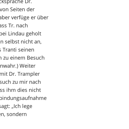
cksprache Dr.
 von Seiten der
aber verfüge er über
ass Tr. nach
ei Lindau geholt
n selbst nicht an,
 Tranti seinen
en zu einem Besuch
unwahr.) Weiter
mit Dr. Trampler
esuch zu mir nach
ss ihm dies nicht
Verbindungsaufnahme
gt: „Ich lege
en, sondern