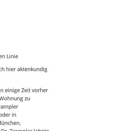
n Linie
ch hier aktenkundig
 einige Zeit vorher
e Wohnung zu
rampler
oder in
 München,