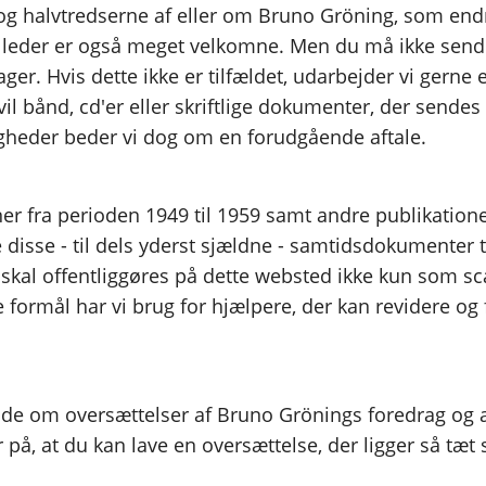
 og halvtredserne af eller om Bruno Gröning, som endnu
lleder er også meget velkomne. Men du må ikke sende 
lager. Hvis dette ikke er tilfældet, udarbejder vi gern
vil bånd, cd'er eller skriftlige dokumenter, der sendes 
igheder beder vi dog om en forudgående aftale.
asiner fra perioden 1949 til 1959 samt andre publikat
disse - til dels yderst sjældne - samtidsdokumenter ti
er skal offentliggøres på dette websted ikke kun som 
formål har vi brug for hjælpere, der kan revidere og 
de om oversættelser af Bruno Grönings foredrag og 
på, at du kan lave en oversættelse, der ligger så tæt