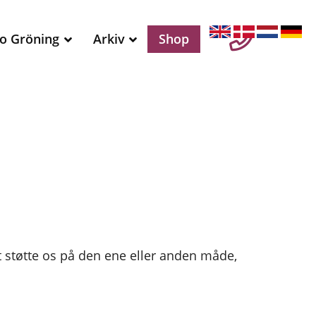
o Gröning
Arkiv
Shop
at støtte os på den ene eller anden måde,